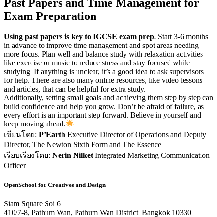
Past Papers and Time Management for
Exam Preparation
Using past papers is key to IGCSE exam prep.
Start 3-6 months
in advance to improve time management and spot areas needing
more focus. Plan well and balance study with relaxation activities
like exercise or music to reduce stress and stay focused while
studying. If anything is unclear, it’s a good idea to ask supervisors
for help. There are also many online resources, like video lessons
and articles, that can be helpful for extra study.
Additionally, setting small goals and achieving them step by step can
build confidence and help you grow. Don’t be afraid of failure, as
every effort is an important step forward. Believe in yourself and
keep moving ahead.
เขียนโดย:
P’Earth
Executive Director of Operations and Deputy
Director, The Newton Sixth Form and The Essence
เรียบเรียงโดย:
Nerin Nilket
Integrated Marketing Communication
Officer
OpenSchool for Creatives and Design
Siam Square Soi 6
410/7-8, Pathum Wan, Pathum Wan District, Bangkok 10330