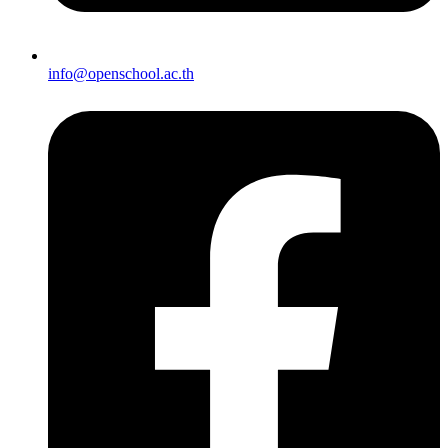
info@openschool.ac.th​