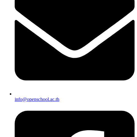
info@openschool.ac.th​