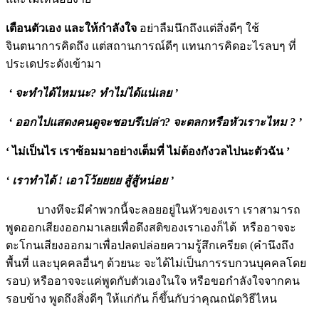
เตือนตัวเอง และให้กำลังใจ
อย่าลืมนึกถึงแต่สิ่งดีๆ ใช้
จินตนาการคิดถึง แต่สถานการณ์ดีๆ แทนการคิดอะไรลบๆ ที่
ประเดประดังเข้ามา
‘ จะทำได้ไหมนะ? ทำไม่ได้แน่เลย ’
‘ ออกไปแสดงคนดูจะชอบรึเปล่า? จะตลกหรือหัวเราะไหม ? ’
‘ ไม่เป็นไร เราซ้อมมาอย่างเต็มที่ ไม่ต้องกังวลไปนะตัวฉัน ’
‘ เราทำได้ ! เอาโว้ยยยย สู้สู้หน่อย ’
บางทีจะมีคำพวกนี้จะลอยอยู่ในหัวของเรา เราสามารถ
พูดออกเสียงออกมาเลยเพื่อดึงสติของเราเองก็ได้
หรืออาจจะ
ตะโกนเสียงออกมาเพื่อปลดปล่อยความรู้สึกเครียด (คำนึงถึง
พื้นที่ และบุคคลอื่นๆ ด้วยนะ จะได้ไม่เป็นการรบกวนบุคคลโดย
รอบ) หรืออาจจะแค่พูดกับตัวเองในใจ หรือขอกำลังใจจากคน
รอบข้าง พูดถึงสิ่งดีๆ ให้แก่กัน ก็ขึ้นกับว่าคุณถนัดวิธีไหน